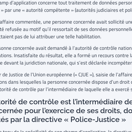
amp d’application concerne tout traitement de données person
 » par une « autorité compétente » (autorités judiciaires et p
’affaire commentée, une
personne concernée avait sollicité une 
été refusée au motif qu’il ressortait de ses données personnel
aient pas de lui attribuer une telle habilitation.
sonne concernée avait demandé à l’autorité de contrôle nation
ations. Insatisfaite du résultat, elle a formé un recours contre l
e devant la juridiction nationale, qui s’est déclarée incompéte
 de Justice de l’Union européenne (« CJUE »), saisie de l’affaire
ions dans lesquelles la personne concernée dispose d’un droit 
torité de contrôle par l’intermédiaire de laquelle elle a exercé 
torité de contrôle est l’intermédiaire 
ernée pour l’exercice de ses droits, do
tés par la directive « Police-Justice »
tenu de la spécificité de son champ d’application, la directive 