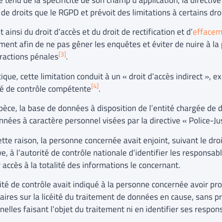
de droits que le RGPD et prévoit des limitations à certains dro
st ainsi du droit d’accès et du droit de rectification et d’
effacem
ent afin de ne pas gêner les enquêtes et éviter de nuire à la 
[3]
fractions pénales
.
ique, cette limitation conduit à un « droit d’accès indirect », e
[4]
té de contrôle compétente
.
pèce, la base de données à disposition de l’entité chargée de dé
nées à caractère personnel visées par la directive « Police-Jus
tte raison, la personne concernée avait enjoint, suivant le droi
ve, à l’autorité de contrôle nationale d’identifier les responsab
 accès à la totalité des informations le concernant.
ité de contrôle avait indiqué à la personne concernée avoir pr
aires sur la licéité du traitement de données en cause, sans p
elles faisant l’objet du traitement ni en identifier ses respon