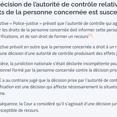
écision de l’autorité de contrôle relati
ts de la personne concernée est susc
ctive « Police-justice » prévoit que l’autorité de contrôle qui
r les droits de la personne concernée doit informer cette perso
[5]
ifications, et de son droit de former un recours
.
ctive prévoit en outre que la personne concernée a droit à un re
 une décision d’une autorité de contrôle produisant des effets 
pèce, la juridiction nationale s’était déclarée incompétente pou
tionnel formé par la personne concernée contre la décision pris
 a au contraire jugé que la décision prise par l’autorité de con
fication est une décision qui affecte nécessairement la situati
nne.
équence, la Cour a considéré qu’il s’agissait d’une décision ju
sceptible de recours.