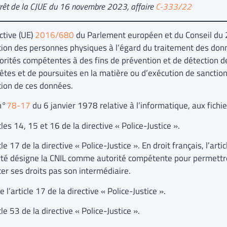
arrêt de la CJUE du 16 novembre 2023, affaire
C-333/22
ctive (UE)
2016/680
du Parlement européen et du Conseil du 27
tion des personnes physiques à l’égard du traitement des don
torités compétentes à des fins de prévention et de détection d
tes et de poursuites en la matière ou d’exécution de sanctions
ation de ces données.
n°
78-17
du 6 janvier 1978 relative à l’informatique, aux fichie
les 14, 15 et 16 de la directive « Police-Justice ».
le 17 de la directive « Police-Justice ». En droit français, l’art
erté désigne la CNIL comme autorité compétente pour permettr
cer ses droits pas son intermédiaire.
 l’article 17 de la directive « Police-Justice ».
le 53 de la directive « Police-Justice ».