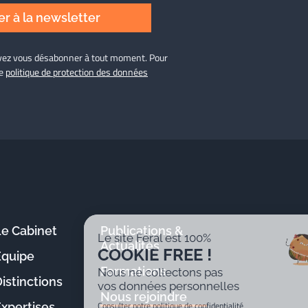
r à la newsletter
ouvez vous désabonner à tout moment. Pour
re
politique de protection des données
Le Cabinet
Publications &
Le site Féral est 100%
Actualités
COOKIE FREE !
Équipe
Formations
Nous ne collectons pas
istinctions
vos données personnelles
Nous rejoindre
Consulter notre politique de confidentialité
Expertises