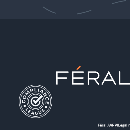
Féral AARPI
Legal 