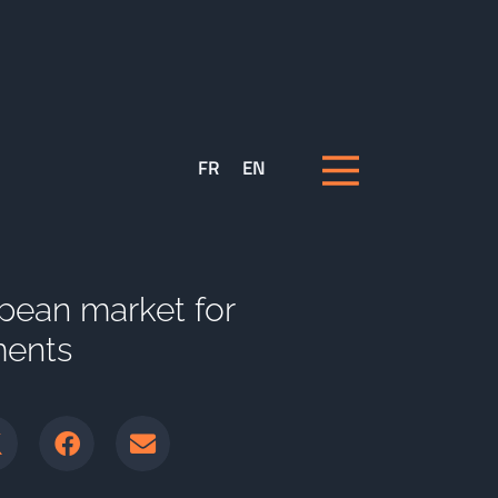
FR
EN
pean market for
ments