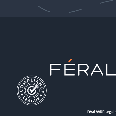
Féral AARPI
Legal 