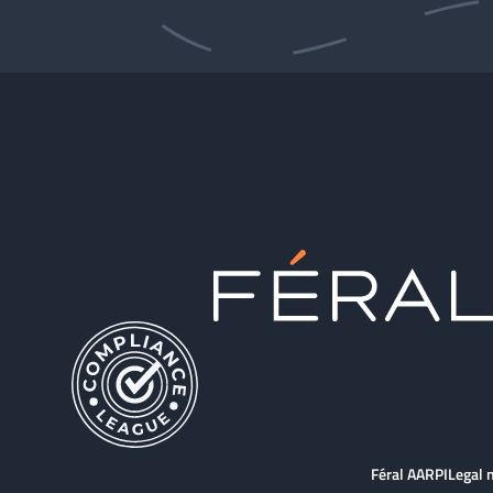
Féral AARPI
Legal 