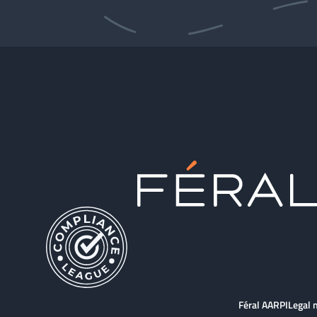
Féral AARPI
Legal 