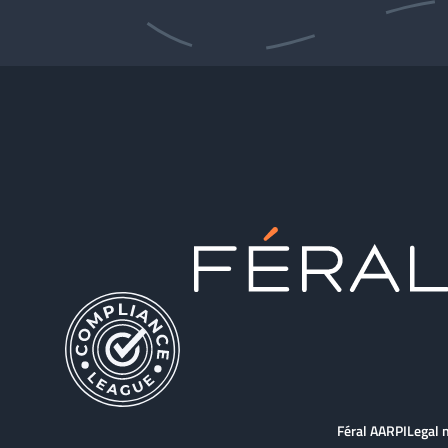
Féral AARPI
Legal 