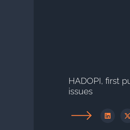
HADOPI, first p
issues