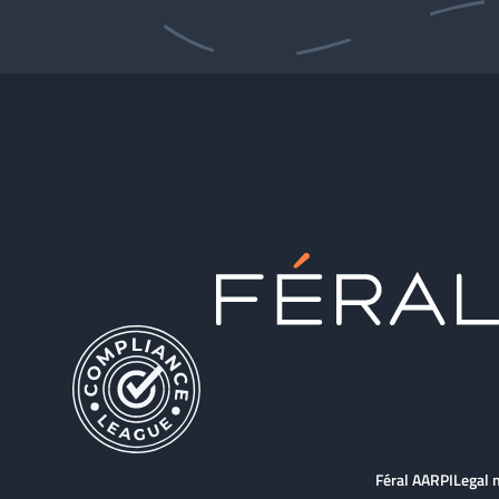
Féral AARPI
Legal 