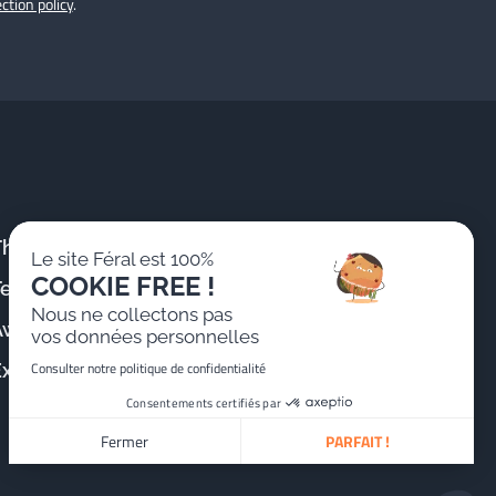
ction policy
.
The Firm
Publications &
Le site Féral est 100%
News
COOKIE FREE !
Team
Training
Nous ne collectons pas
Awards
vos données personnelles
Join us
Consulter notre politique de confidentialité
Expertise
Consentements certifiés par
Fermer
PARFAIT !
Plateforme de Gestion du Consentement : Personnalisez v
Axeptio consent