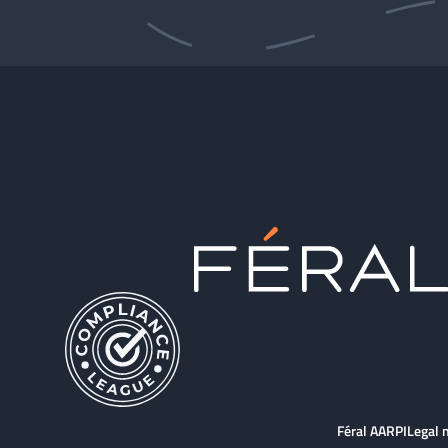
Féral AARPI
Legal 