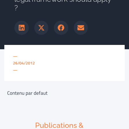
?
—
26/04/2012
—
Contenu par defaut
Publications &