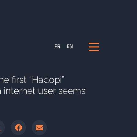
FR
EN
the first “Hadopi”
n internet user seems