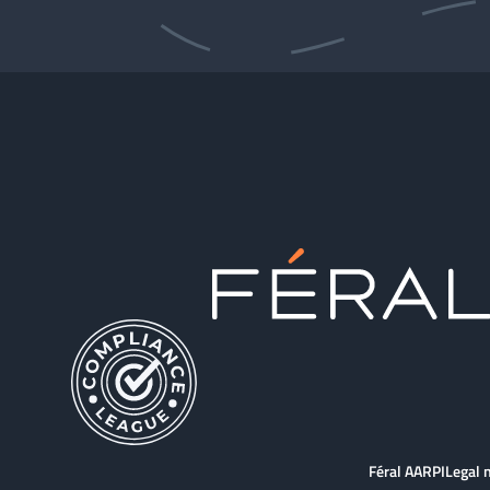
Féral AARPI
Legal 