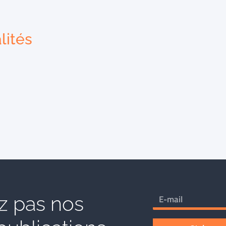
lités
 pas nos