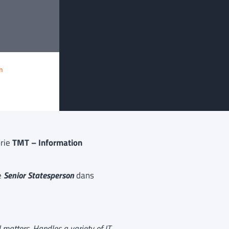
n
orie
TMT – Information
e
Senior Statesperson
dans
l matters. Handles a variety of IT