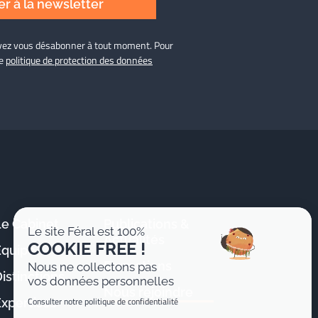
r à la newsletter
ouvez vous désabonner à tout moment. Pour
re
politique de protection des données
Le Cabinet
Publications &
Le site Féral est 100%
Actualités
COOKIE FREE !
Équipe
Formations
Nous ne collectons pas
istinctions
vos données personnelles
Nous rejoindre
Consulter notre politique de confidentialité
Expertises