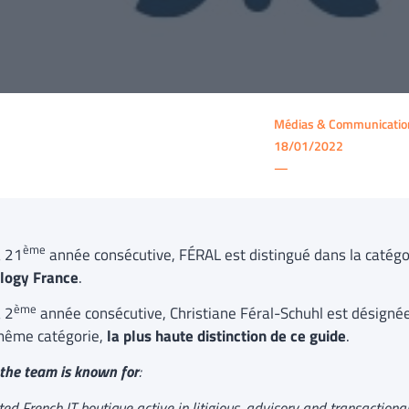
Médias & Communicatio
18/01/2022
—
ème
a 21
année consécutive, FÉRAL est distingué dans la catég
logy France
.
ème
a 2
année consécutive, Christiane Féral-Schuhl est désigné
même catégorie,
la plus haute distinction de ce guide
.
the team is known for
:
ed French IT boutique active in litigious, advisory and transactiona