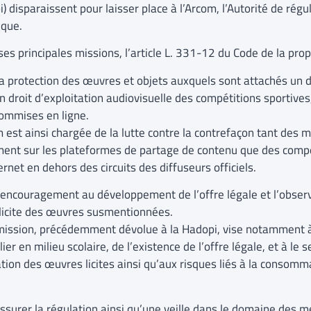
) disparaissent pour laisser place à l’Arcom, l’Autorité de régu
ique.
es principales missions, l’article L. 331-12 du Code de la propr
a protection des œuvres et objets auxquels sont attachés un dr
n droit d’exploitation audiovisuelle des compétitions sportives
ommises en ligne.
 est ainsi chargée de la lutte contre la contrefaçon tant des 
tement sur les plateformes de partage de contenu que des compé
ernet en dehors des circuits des diffuseurs officiels.
’encouragement au développement de l’offre légale et l’observati
llicite des œuvres susmentionnées.
mission, précédemment dévolue à la Hadopi, vise notamment à 
lier en milieu scolaire, de l’existence de l’offre légale, et à le 
isation des œuvres licites ainsi qu’aux risques liés à la co
ssurer la régulation ainsi qu’une veille dans le domaine des 