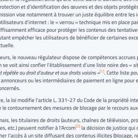
rotection et d’identification des œuvres et des objets protégé
ission vise notamment à trouver un juste équilibre entre les in
utilisateurs d’internet : le « verrou » technique mis en place pa
uffisamment efficace pour protéger les contenus des tentati
utant empêcher les utilisateurs de bénéficier de certaines exce
ctuelle.
lleurs, le nouveau régulateur dispose de compétences accrues po
 se voit ainsi confier l’établissement d’une liste noire des «
si
[1]
t répétée au droit d’auteur et aux droits voisins »
. Cette liste p
s annonceurs ou les intermédiaires de paiement en ligne pour 
concernés.
e, la loi modifie l’article L. 331-27 du Code de la propriété in
 le contournement des mesures de blocage par le recours aux 
is, les titulaires de droits (auteurs, chaînes de télévision, pr
[2]
es, etc.) peuvent notifier à l’Arcom
la décision de justice qu
r l’accès à un site diffusant des contenus illicites (blocage, 