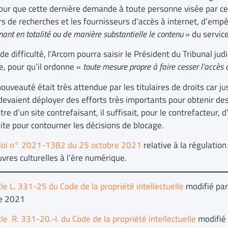
 pour que cette dernière demande à toute personne visée par c
s de recherches et les fournisseurs d’accès à internet, d’empêc
nant en totalité ou de manière substantielle le contenu
» du service 
de difficulté, l’Arcom pourra saisir le Président du Tribunal judi
e, pour qu’il ordonne «
toute mesure propre à faire cesser l’accès 
ouveauté était très attendue par les titulaires de droits car jus
 devaient déployer des efforts très importants pour obtenir d
tre d’un site contrefaisant, il suffisait, pour le contrefacteur,
site pour contourner les décisions de blocage.
loi n° 2021-1382 du 25 octobre 2021
relative à la régulation
vres culturelles à l’ère numérique.
cle L. 331-25 du Code de la propriété intellectuelle
modifié par
e 2021
cle R. 331-20.-I. du Code de la propriété intellectuelle
modifié