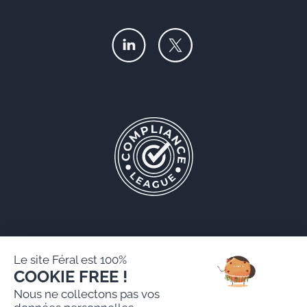
Le site Féral est 100%
COOKIE FREE !
Féral AARPI
Nous ne collectons pas vos
Mentions légales