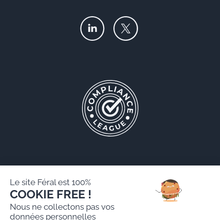
Le site Féral est 100%
COOKIE FREE !
Féral AARPI
Nous ne collectons pas vos
Mentions légales
données personnelles