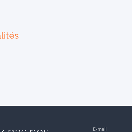
lités
 pas nos