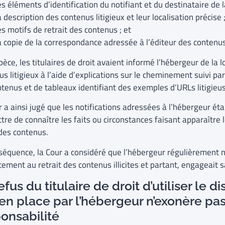
es éléments d’identification du notifiant et du destinataire de l
a description des contenus litigieux et leur localisation précise 
es motifs de retrait des contenus ; et
a copie de la correspondance adressée à l’éditeur des contenus 
pèce, les titulaires de droit avaient informé l’hébergeur de la l
s litigieux à l’aide d’explications sur le cheminement suivi pa
ntenus et de tableaux identifiant des exemples d’URLs litigieu
 a ainsi jugé que les notifications adressées à l’hébergeur éta
tre de connaître les faits ou circonstances faisant apparaître
e des contenus.
séquence, la Cour a considéré que l’hébergeur régulièrement n
ement au retrait des contenus illicites et partant, engageait s
efus du titulaire de droit d’utiliser le di
en place par l’hébergeur n’exonère pas
onsabilité