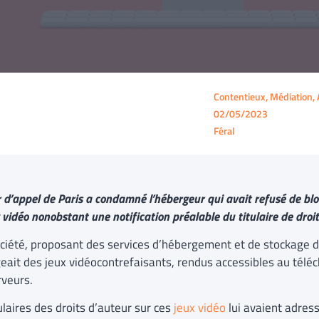
Contentieux, Médiation, 
02/05/2023
Féral
 d’appel de Paris a condamné l’hébergeur qui avait refusé de bloqu
 vidéo nonobstant une notification préalable du titulaire de droit
ciété, proposant des services d’hébergement et de stockage d
eait des jeux vidéocontrefaisants, rendus accessibles au télé
rveurs.
ulaires des droits d’auteur sur ces
jeux vidéo
lui avaient adress