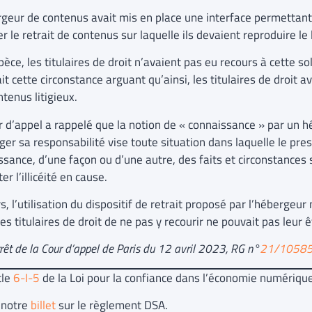
rgeur de contenus avait mis en place une interface permettant 
ter le retrait de contenus sur laquelle ils devaient reproduire le
pèce, les titulaires de droit n’avaient pas eu recours à cette so
t cette circonstance arguant qu’ainsi, les titulaires de droit a
ntenus litigieux.
r d’appel a rappelé que la notion de « connaissance » par un 
ger sa responsabilité vise toute situation dans laquelle le pre
sance, d’une façon ou d’une autre, des faits et circonstances 
er l’illicéité en cause.
s, l’utilisation du dispositif de retrait proposé par l’hébergeur 
es titulaires de droit de ne pas y recourir ne pouvait pas leur 
arrêt de la Cour d’appel de Paris du 12 avril 2023, RG n°
21/1058
cle
6-I-5
de la Loi pour la confiance dans l’économie numériqu
 notre
billet
sur le règlement DSA.