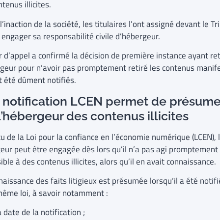
tenus illicites.
l’inaction de la société, les titulaires l’ont assigné devant le Tr
r engager sa responsabilité civile d’hébergeur.
r d’appel a confirmé la décision de première instance ayant re
rgeur pour n’avoir pas promptement retiré les contenus manifest
t été dûment notifiés.
 notification LCEN permet de présume
l’hébergeur des contenus illicites
u de la Loi pour la confiance en l’économie numérique (LCEN), 
eur peut être engagée dès lors qu’il n’a pas agi promptement p
ble à des contenus illicites, alors qu’il en avait connaissance.
naissance des faits litigieux est présumée lorsqu’il a été noti
même loi, à savoir notamment :
a date de la notification ;