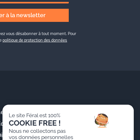
r à la newsletter
ouvez vous désabonner à tout moment. Pour
re
politique de protection des données
Le Cabinet
Publications &
Le site Féral est 100%
Actualités
COOKIE FREE !
Équipe
Formations
Nous ne collectons pas
istinctions
vos données personnelles