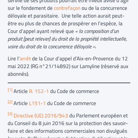
servile de ses produits pourrait être mieux avisé d’agir
sur le fondement de
contrefaçon
ou de la concurrence
déloyale et parasitaire. Une telle action aurait peut-
être eu plus de chances de prospérer en l’espèce, la
Cour d’appel ayant relevé que
« la composition d’un
produit [peut relever] du droit de la propriété intellectuelle,
voire du droit de la concurrence déloyale »
.
Lire l’
arrêt
de la Cour d’appel d’Aix-en-Provence du 12
mai 2022 (RG n°21/14892) sur Lamyline (réservé aux
abonnés).
[1]
Article
R. 152-1
du Code de commerce
[2]
Article
L151-1
du Code de commerce
[3]
Directive (UE) 2016/943
du Parlement européen et
du Conseil du 8 juin 2016 sur la protection des savoir-
faire et des informations commerciales non divulgués