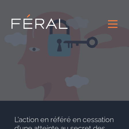
L’action en référé en cessation
d’une atteinte au secret des