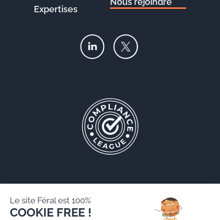
Nous rejoindre
Expertises
Le site Féral est 100%
COOKIE FREE !
Féral AARPI