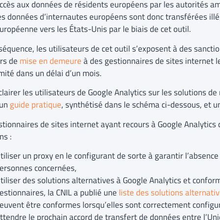
ccès aux données de résidents européens par les autorités am
es données d’internautes européens sont donc transférées ill
uropéenne vers les États-Unis par le biais de cet outil.
séquence, les utilisateurs de cet outil s’exposent à des sancti
ers de
mise en demeure
à des gestionnaires de sites internet 
mité dans un délai d’un mois.
lairer les utilisateurs de Google Analytics sur les solutions de
 un
guide pratique
, synthétisé dans le schéma ci-dessous, et 
stionnaires de sites internet ayant recours à Google Analytics
ns :
tiliser un proxy en le configurant de sorte à garantir l’absence
ersonnes concernées,
tiliser des solutions alternatives à Google Analytics et confo
estionnaires, la CNIL a publié une
liste des solutions alternati
euvent être conformes lorsqu’elles sont correctement configu
ttendre le prochain accord de transfert de données entre l’Un