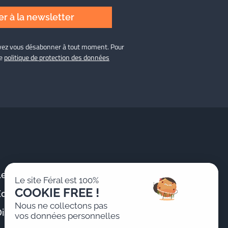
r à la newsletter
ouvez vous désabonner à tout moment. Pour
re
politique de protection des données
Le Cabinet
Publications &
Le site Féral est 100%
Actualités
COOKIE FREE !
Équipe
Formations
Nous ne collectons pas
istinctions
vos données personnelles
Nous rejoindre