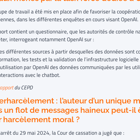
pe de travail a été mis en place afin de favoriser la coopérati
ennes, dans les différentes enquêtes en cours visant OpenAI.
port contient un questionnaire, que les autorités de contrôle n
ter, interrogeant notamment OpenAI sur :
es différentes sources à partir desquelles des données sont col
ormation, les tests et la validation de l’infrastructure logiciell
’utilisation par OpenAI des données communiquées par les utili
nteractions avec le chatbot.
rapport
du CEPD
rharcèlement : l’auteur d’un unique m
 un flot de messages haineux peut-il
r harcèlement moral ?
 arrêt du 29 mai 2024, la Cour de cassation a jugé que :