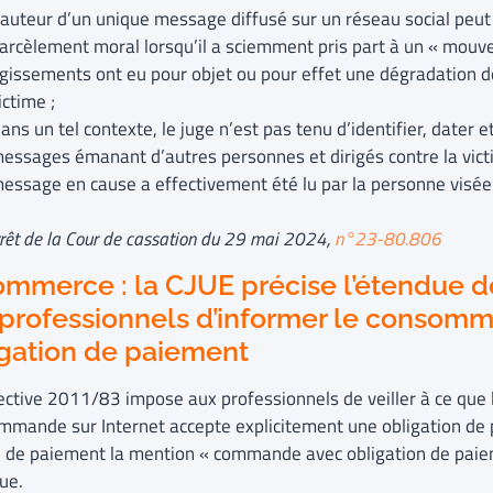
’auteur d’un unique message diffusé sur un réseau social peu
arcèlement moral lorsqu’il a sciemment pris part à un « mou
gissements ont eu pour objet ou pour effet une dégradation de
ictime ;
ans un tel contexte, le juge n’est pas tenu d’identifier, dater e
essages émanant d’autres personnes et dirigés contre la victim
essage en cause a effectivement été lu par la personne visée
arrêt de la Cour de cassation du 29 mai 2024,
n°23-80.806
mmerce : la CJUE précise l’étendue de 
professionnels d’informer le consomm
igation de paiement
ective 2011/83 impose aux professionnels de veiller à ce qu
mmande sur Internet accepte explicitement une obligation de 
 de paiement la mention « commande avec obligation de paie
ue.