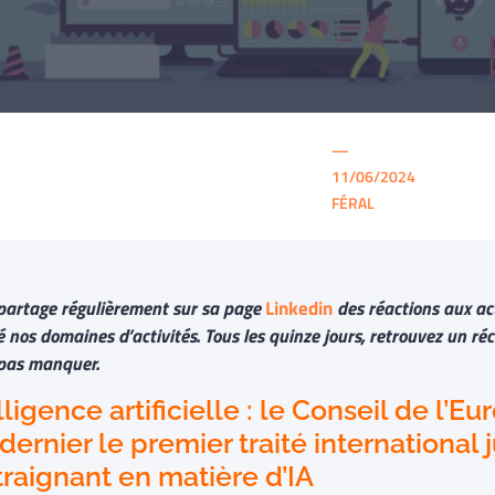
—
11/06/2024
FÉRAL
partage régulièrement sur sa page
Linkedin
des réactions aux act
nos domaines d’activités. Tous les quinze jours, retrouvez un réc
t pas manquer.
lligence artificielle : le Conseil de l’E
dernier le premier traité international
raignant en matière d’IA