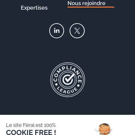
Nous rejoindre
Expertises
Le site Féral est 100%
COOKIE FREE !
Féral AARPI