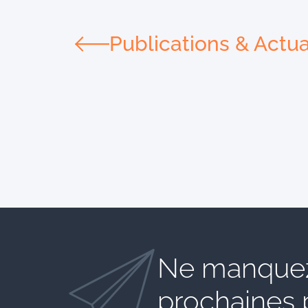
Publications & Actua
Ne manquez
prochaines 