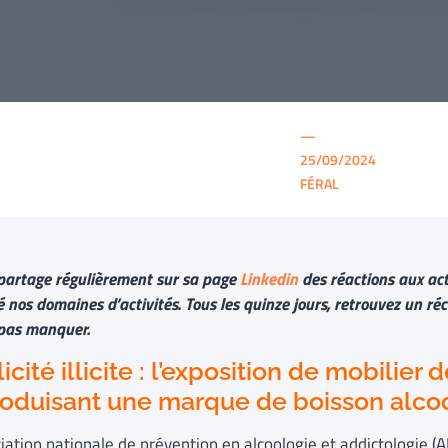
—
25/09/2024
FÉRAL
partage régulièrement sur sa page
Linkedin
des réactions aux act
nos domaines d’activités. Tous les quinze jours, retrouvez un réc
t pas manquer.
icité illicite : l’exposition de mobilier 
roduisant une marque de boisson alco
ciation nationale de prévention en alcoologie et addictologie (