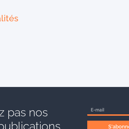
lités
 pas nos
publications
S'abonne