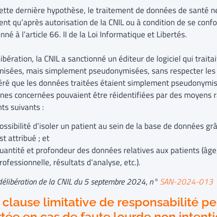
ette dernière hypothèse, le traitement de données de santé n
ent qu’après autorisation de la CNIL ou à condition de se conf
nné à l’article 66. II de la Loi Informatique et Libertés.
ibération, la CNIL a sanctionné un éditeur de logiciel qui trai
isées, mais simplement pseudonymisées, sans respecter les 
éré que les données traitées étaient simplement pseudonymis
nes concernées pouvaient être réidentifiées par des moyens r
ts suivants :
ossibilité d’isoler un patient au sein de la base de données grâc
st attribué ; et
uantité et profondeur des données relatives aux patients (âge,
rofessionnelle, résultats d’analyse, etc.).
 délibération de la CNIL du 5 septembre 2024, n°
SAN-2024-013
clause limitative de responsabilité pe
tée en cas de faute lourde non intenti