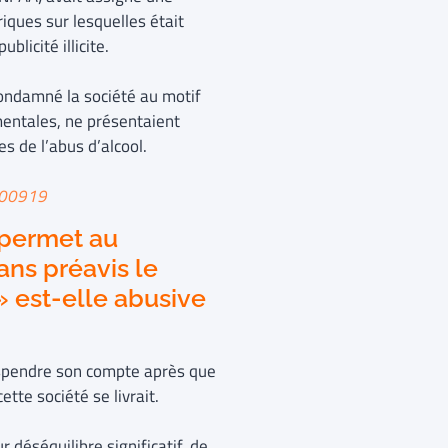
iques sur lesquelles était
licité illicite.
 condamné la société au motif
mentales, ne présentaient
s de l’abus d’alcool.
00919
 permet au
ans préavis le
» est-elle abusive
suspendre son compte après que
ette société se livrait.
 déséquilibre significatif, de