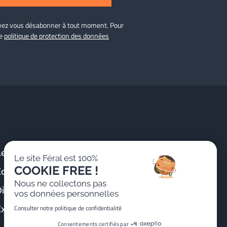
ouvez vous désabonner à tout moment. Pour
re
politique de protection des données
Le Cabinet
Publications &
Le site Féral est 100%
Actualités
COOKIE FREE !
Équipe
Formations
Nous ne collectons pas
istinctions
vos données personnelles
Nous rejoindre
Consulter notre politique de confidentialité
Expertises
Consentements certifiés par