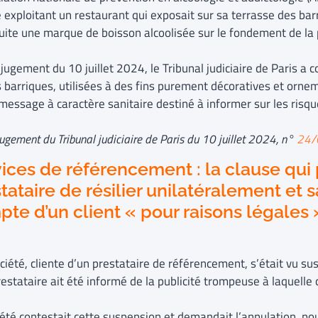
 exploitant un restaurant qui exposait sur sa terrasse des barr
ite une marque de boisson alcoolisée sur le fondement de la pub
jugement du 10 juillet 2024, le Tribunal judiciaire de Paris a
s barriques, utilisées à des fins purement décoratives et orne
message à caractère sanitaire destiné à informer sur les risque
 jugement du Tribunal judiciaire de Paris du 10 juillet 2024, n°
24/
ices de référencement : la clause qui
tataire de résilier unilatéralement et s
te d’un client « pour raisons légales 
ciété, cliente d’un prestataire de référencement, s’était vu 
restataire ait été informé de la publicité trompeuse à laquelle c
été contestait cette suspension et demandait l’annulation, pour