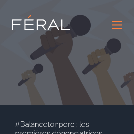
#Balancetonporc : les
premières dénonciatrices