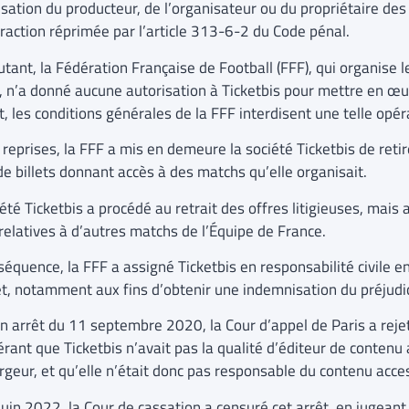
isation du producteur, de l’organisateur ou du propriétaire des 
fraction réprimée par l’article 313-6-2 du Code pénal.
utant, la Fédération Française de Football (FFF), qui organise 
, n’a donné aucune autorisation à Ticketbis pour mettre en œuv
t, les conditions générales de la FFF interdisent une telle opé
reprises, la FFF a mis en demeure la société Ticketbis de retir
de billets donnant accès à des matchs qu’elle organisait.
été Ticketbis a procédé au retrait des offres litigieuses, mais
 relatives à d’autres matchs de l’Équipe de France.
équence, la FFF a assigné Ticketbis en responsabilité civile en
et, notamment aux fins d’obtenir une indemnisation du préjudice
n arrêt du 11 septembre 2020, la Cour d’appel de Paris a reje
érant que Ticketbis n’avait pas la qualité d’éditeur de contenu
geur, et qu’elle n’était donc pas responsable du contenu acces
juin 2022, la Cour de cassation a censuré cet arrêt, en jugeant 