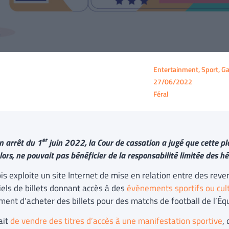
Entertainment, Sport, G
27/06/2022
Féral
er
n arrêt du 1
juin 2022, la Cour de cassation a jugé que cette pl
 lors, ne pouvait pas bénéficier de la responsabilité limitée des 
bis exploite un site Internet de mise en relation entre des rev
iels de billets donnant accès à des
évènements sportifs ou cul
ent d’acheter des billets pour des matchs de football de l’Éq
fait
de vendre des titres d’accès à une manifestation sportive
,