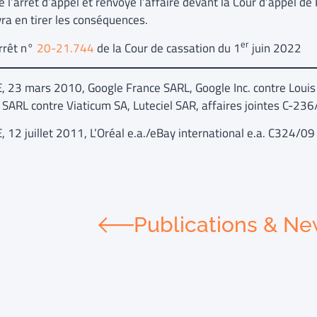
é l’arrêt d’appel et renvoyé l’affaire devant la Cour d’appel d
vra en tirer les conséquences.
er
arrêt n°
20-21.744
de la Cour de cassation du 1
juin 2022
, 23 mars 2010, Google France SARL, Google Inc. contre Louis 
 SARL contre Viaticum SA, Luteciel SAR, affaires jointes C-2
, 12 juillet 2011, L’Oréal e.a./eBay international e.a. C324/09
Publications & N