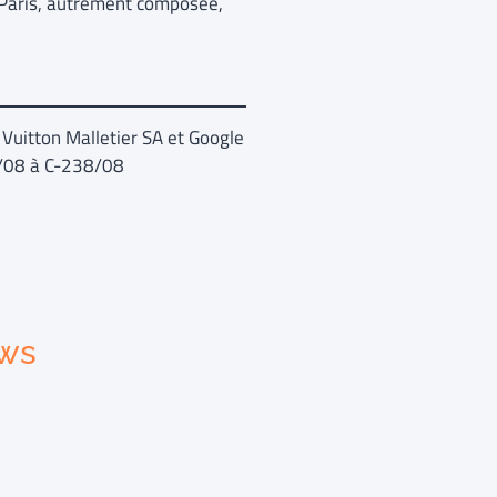
e Paris, autrement composée,
Vuitton Malletier SA et Google
36/08 à C-238/08
ews