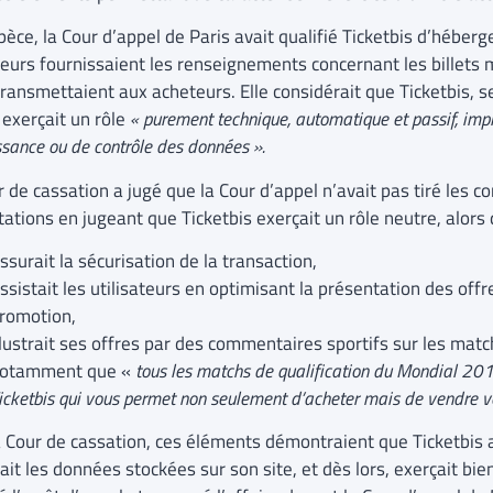
pèce, la Cour d’appel de Paris avait qualifié Ticketbis d’héber
teurs fournissaient les renseignements concernant les billets m
transmettaient aux acheteurs. Elle considérait que Ticketbis, s
 exerçait un rôle
« purement technique, automatique et passif, imp
sance ou de contrôle des données ».
r de cassation a jugé que la Cour d’appel n’avait pas tiré les
ations en jugeant que Ticketbis exerçait un rôle neutre, alors
ssurait la sécurisation de la transaction,
ssistait les utilisateurs en optimisant la présentation des offr
romotion,
llustrait ses offres par des commentaires sportifs sur les matc
otamment que «
tous les matchs de qualification du Mondial 2018
icketbis qui vous permet non seulement d’acheter mais de vendre vo
a Cour de cassation, ces éléments démontraient que Ticketbis 
ait les données stockées sur son site, et dès lors, exerçait bien 