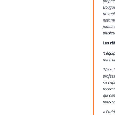
proprié
Bouguet
de renf
notamm
joailli
plusieu
Les ré
‘L’équi
avec un
‘Nous t
profess
sa capa
recomma
qui com
nous s
« Farid