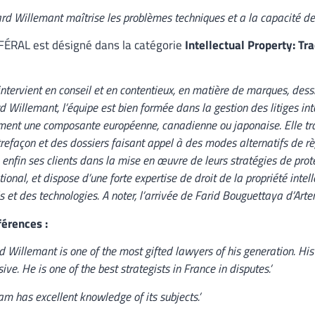
rd Willemant maîtrise les problèmes techniques et a la capacité de 
 FÉRAL est désigné dans la catégorie
Intellectual Property: T
intervient en conseil et en contentieux, en matière de marques, dess
 Willemant, l’équipe est bien formée dans la gestion des litiges in
ent une composante européenne, canadienne ou japonaise. Elle tra
refaçon et des dossiers faisant appel à des modes alternatifs de rè
 enfin ses clients dans la mise en œuvre de leurs stratégies de pro
tional, et dispose d’une forte expertise de droit de la propriété inte
ls et des technologies. A noter, l’arrivée de Farid Bouguettaya d’Art
férences :
d Willemant is one of the most gifted lawyers of his generation. His e
ive. He is one of the best strategists in France in disputes.’
am has excellent knowledge of its subjects.’