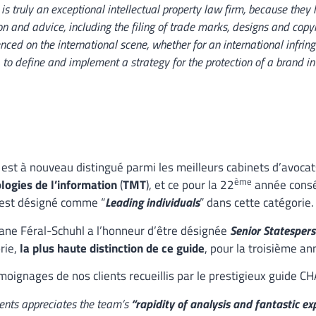
is truly an exceptional intellectual property law firm, because they
ion and advice, including the filing of trade marks, designs and copy
nced on the international scene, whether for an international infring
 to define and implement a strategy for the protection of a brand int
est à nouveau distingué parmi les meilleurs cabinets d’avoca
ème
logies de l’information
(
TMT
), et ce pour la 22
année consé
est désigné comme “
Leading individuals
” dans cette catégorie.
iane Féral-Schuhl a l’honneur d’être désignée
Senior Statesper
rie,
la plus haute distinction de ce guide
, pour la troisième an
moignages de nos clients recueillis par le prestigieux guide 
ents appreciates the team’s
“rapidity of analysis and fantastic expe