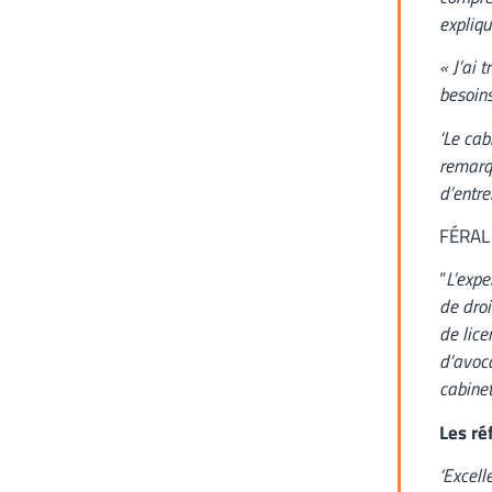
expliqu
« J’ai 
besoins
‘Le cab
remarqu
d’entre
FÉRAL 
“
L’expe
de droi
de lice
d’avoca
cabine
Les ré
‘Excell