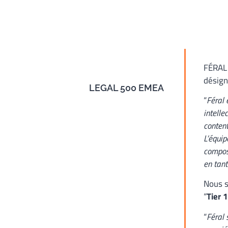
FÉRAL 
désign
LEGAL 500 EMEA
“
Féral 
intelle
content
L’équip
composé
en tant
Nous s
“
Tier 1
“
Féral 