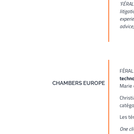
‘FÉRAL 
litigat
experie
advice,
FÉRAL 
techno
CHAMBERS EUROPE
Marie 
Christ
catégo
Les té
One cli