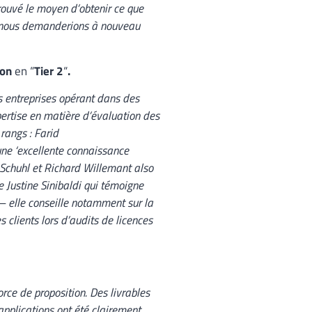
trouvé le moyen d’obtenir ce que
ue nous demanderions à nouveau
ion
en “
Tier 2
“
.
s entreprises opérant dans des
pertise en matière d’évaluation des
rangs : Farid
une ‘excellente connaissance
l-Schuhl et Richard Willemant also
e Justine Sinibaldi qui témoigne
 – elle conseille notamment sur la
clients lors d’audits de licences
rce de proposition. Des livrables
plications ont été clairement