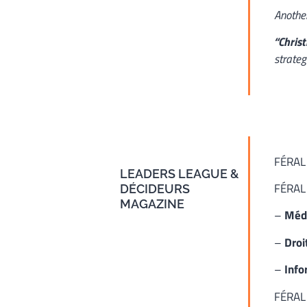
Another
“Chris
strateg
FÉRAL
LEADERS LEAGUE &
FÉRAL 
DÉCIDEURS
MAGAZINE
–
Médi
–
Droi
–
Info
FÉRAL 