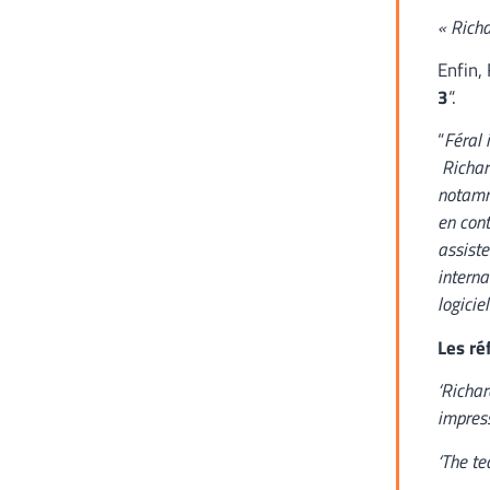
« Richa
Enfin,
3
“.
“
Féral 
Richard
notamm
en cont
assiste
interna
logicie
Les ré
‘Richar
impress
‘The te