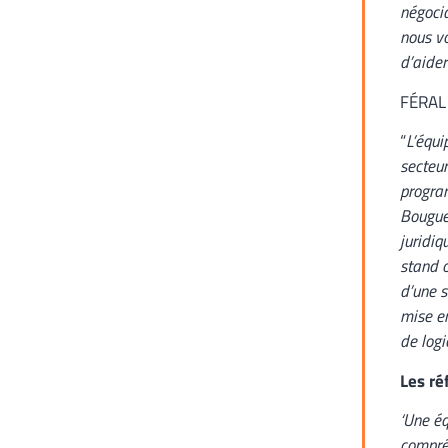
négocia
nous vo
d’aider
FÉRAL 
“
L’équi
secteur
progra
Bouguet
juridiq
stand o
d’une s
mise en
de logic
Les ré
‘Une éq
compré