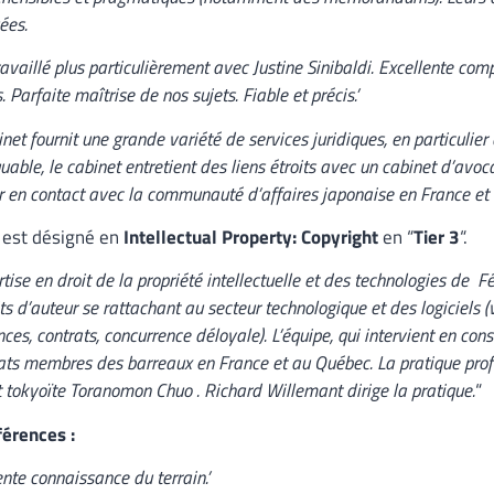
ées.
travaillé plus particulièrement avec Justine Sinibaldi. Excellente co
. Parfaite maîtrise de nos sujets. Fiable et précis.’
inet fournit une grande variété de services juridiques, en particulier 
able, le cabinet entretient des liens étroits avec un cabinet d’avoca
r en contact avec la communauté d’affaires japonaise en France et d
est désigné en
Intellectual Property: Copyright
en “
Tier
3
“.
rtise en droit de la propriété intellectuelle et des technologies de
Fé
ts d’auteur se rattachant au secteur technologique et des logiciels (
nces, contrats, concurrence déloyale). L’équipe, qui intervient en cons
ts membres des barreaux en France et au Québec. La pratique profi
t tokyoïte Toranomon Chuo .
Richard Willemant
dirige la pratique.
“
férences :
ente connaissance du terrain.’