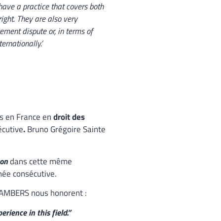
 have a practice that covers both
right. They are also very
ement dispute or, in terms of
ernationally.’
ts en France en
droit des
cutive
.
Bruno Grégoire Sainte
son
dans cette même
née consécutive.
CHAMBERS nous honorent :
rience in this field.”