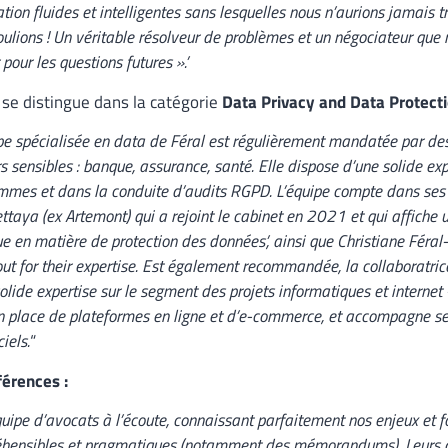
tion fluides et intelligentes sans lesquelles nous n’aurions jamais 
ulions ! Un véritable résolveur de problèmes et un négociateur q
 pour les questions futures ».’
se distingue dans la catégorie
Data Privacy and Data Protect
pe spécialisée en data de Féral est régulièrement mandatée par de
s sensibles : banque, assurance, santé. Elle dispose d’une solide ex
mmes et dans la conduite d’audits RGPD. L’équipe compte dans ses 
taya (ex Artemont) qui a rejoint le cabinet en 2021 et qui affiche 
ue en matière de protection des données’, ainsi que Christiane Féra
ut for their expertise. Est également recommandée, la collaboratric
olide expertise sur le segment des projets informatiques et internet
 place de plateformes en ligne et d’e-commerce, et accompagne ses 
iels.
“
férences :
uipe d’avocats à l’écoute, connaissant parfaitement nos enjeux et fo
hensibles et pragmatiques (notamment des mémorandums). Leurs ap