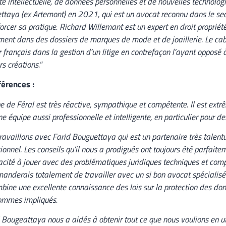
té intellectuelle, de données personnelles et de nouvelles technologi
taya (ex Artemont) en 2021, qui est un avocat reconnu dans le sec
orcer sa pratique. Richard Willemant est un expert en droit propriété 
ent dans des dossiers de marques de mode et de joaillerie. Le ca
er français dans la gestion d’un litige en contrefaçon l’ayant opposé
rs créations.
“
férences :
pe de Féral est très réactive, sympathique et compétente. Il est ext
e équipe aussi professionnelle et intelligente, en particulier pour d
ravaillons avec Farid Bouguettaya qui est un partenaire très talentueu
ionnel. Les conseils qu’il nous a prodigués ont toujours été parfait
cité à jouer avec des problématiques juridiques techniques et compl
nderais totalement de travailler avec un si bon avocat spécialisé
bine une excellente connaissance des lois sur la protection des do
ommes impliqués.
 Bougeattaya nous a aidés à obtenir tout ce que nous voulions en u