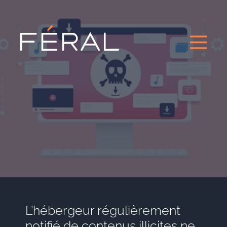
L’hébergeur régulièrement
notifié de contenus illicites ne