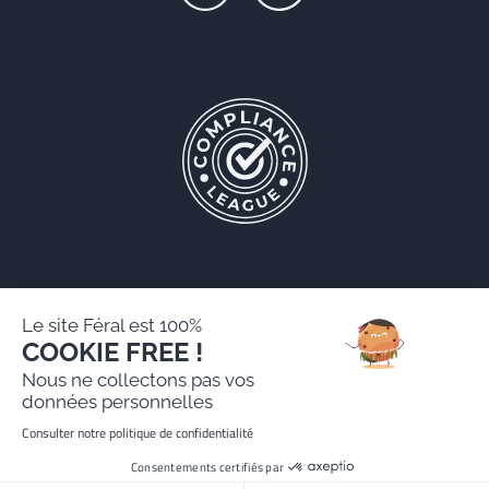
Le site Féral est 100%
COOKIE FREE !
Féral AARPI
Nous ne collectons pas vos
Legal notice
données personnelles
Personal data protection policy
Consulter notre politique de confidentialité
Website created by Paradygm
Consentements certifiés par