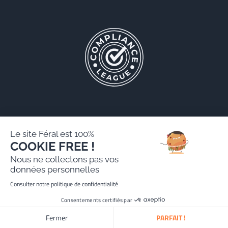
Le site Féral est 100%
COOKIE FREE !
Féral AARPI
Nous ne collectons pas vos
Legal notice
données personnelles
Personal data protection policy
Consulter notre politique de confidentialité
Website created by Paradygm
Consentements certifiés par
Fermer
PARFAIT !