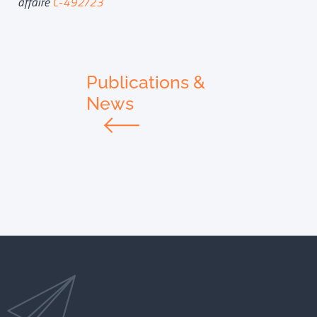
affaire
C‑492/23
Publications &
News